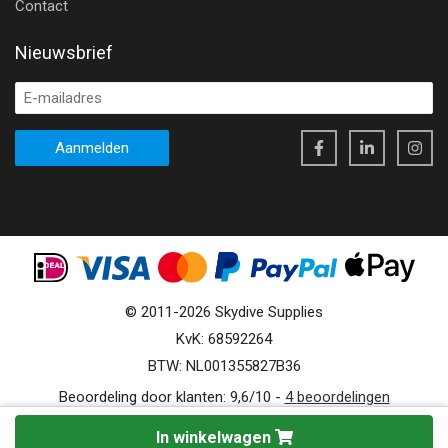
Contact
Nieuwsbrief
Aanmelden
©
2011
-
2026
Skydive Supplies
KvK: 68592264
BTW: NL001355827B36
Beoordeling door klanten:
9,6
/
10
-
4
beoordelingen
In winkelwagen
Site by