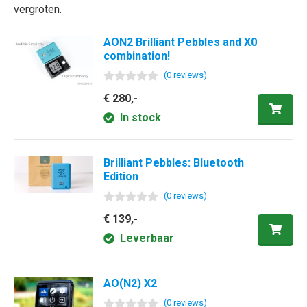
vergroten.
AON2 Brilliant Pebbles and X0
combination!
(
0
review
s
)
€ 280,-
In stock
Brilliant Pebbles: Bluetooth
Edition
(
0
review
s
)
€ 139,-
Leverbaar
AO(N2) X2
(
0
review
s
)