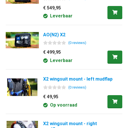
€ 549,95
Leverbaar
AO(N2) X2
(
0
review
s
)
€ 499,95
Leverbaar
X2 wingsuit mount - left mudflap
(
0
review
s
)
€ 49,95
Op voorraad
X2 wingsuit mount - right