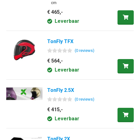
cm
€ 465,-
Leverbaar
TonFly TFX
(
0
review
s
)
€ 564,-
Leverbaar
TonFly 2.5X
(
0
review
s
)
€ 415,-
Leverbaar
TonFly 2X