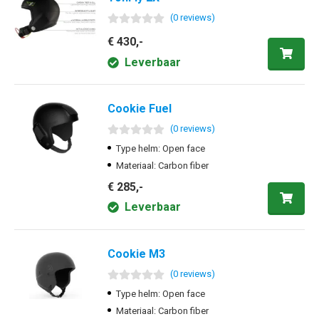
(
0
review
s
)
€ 430,-
Leverbaar
Cookie Fuel
(
0
review
s
)
Type helm: Open face
Materiaal: Carbon fiber
€ 285,-
Leverbaar
Cookie M3
(
0
review
s
)
Type helm: Open face
Materiaal: Carbon fiber