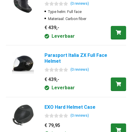
(
0
review
s
)
Type helm: Full face
Materiaal: Carbon fiber
€ 439,-
Leverbaar
Parasport Italia ZX Full Face
Helmet
(
0
review
s
)
€ 439,-
Leverbaar
EXO Hard Helmet Case
(
0
review
s
)
€ 79,95