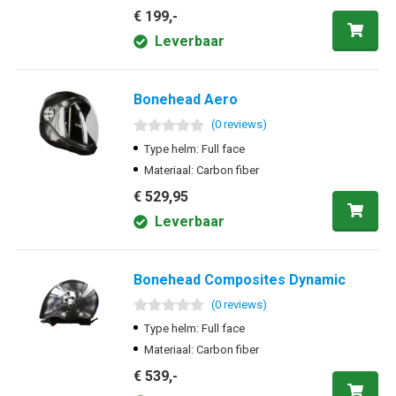
€ 199,-
Leverbaar
Bonehead Aero
(
0
review
s
)
Type helm: Full face
Materiaal: Carbon fiber
€ 529,95
Leverbaar
Bonehead Composites Dynamic
(
0
review
s
)
Type helm: Full face
Materiaal: Carbon fiber
€ 539,-