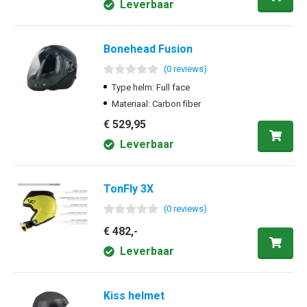
Leverbaar
Bonehead Fusion
(
0
review
s
)
Type helm: Full face
Materiaal: Carbon fiber
€ 529,95
Leverbaar
TonFly 3X
(
0
review
s
)
€ 482,-
Leverbaar
Kiss helmet