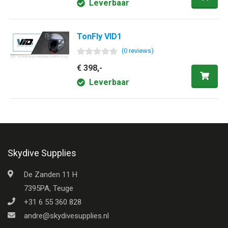
Leverbaar
TonFly VID1
(
0
review
s
)
€ 398,-
Leverbaar
Skydive Supplies
De Zanden 11 H
7395PA, Teuge
+31 6 55 360 828
andre@skydivesupplies.nl