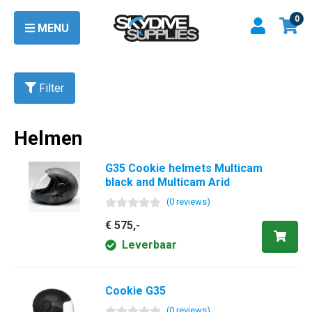
0
MENU
Filter
Helmen
G35 Cookie helmets Multicam
black and Multicam Arid
(
0
review
s
)
€ 575,-
Leverbaar
Cookie G35
(
0
review
s
)