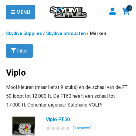
0
MENU
Skydive Supplies
/
Skydive producten
/
Merken
Filter
Viplo
Mooi kleuren (maar liefst 9 stuks) en de schaal van de FT
50 loopt tot 12.000 ft. De FT60 heeft een schaal tot
17.000 ft. Oprichter eigenaar Stéphane VOLPI
Viplo FT50
(
0
review
s
)