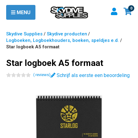
0
MENU
Skydive Supplies
/
Skydive producten
/
Logboeken, Logboekhouders, boeken, speldjes e.d.
/
Star logboek A5 formaat
Star logboek A5 formaat
(
review
s
)
Schrijf als eerste een beoordeling