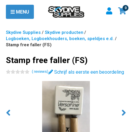
0
MENU
Skydive Supplies
/
Skydive producten
/
Logboeken, Logboekhouders, boeken, speldjes e.d.
/
Stamp free faller (FS)
Stamp free faller (FS)
(
review
s
)
Schrijf als eerste een beoordeling