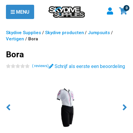
0
MENU
Skydive Supplies
/
Skydive producten
/
Jumpsuits
/
Vertigen
/
Bora
Bora
(
review
s
)
Schrijf als eerste een beoordeling