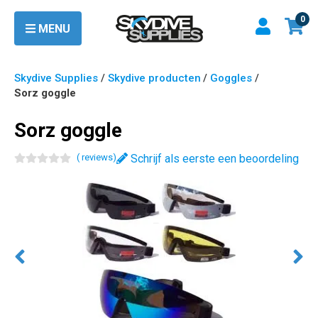
0
MENU
Skydive Supplies
/
Skydive producten
/
Goggles
/
Sorz goggle
Sorz goggle
(
review
s
)
Schrijf als eerste een beoordeling