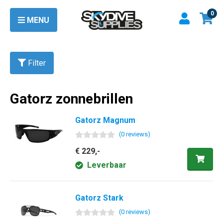
0
MENU
Filter
Gatorz zonnebrillen
Gatorz Magnum
(
0
review
s
)
€ 229,-
Leverbaar
Gatorz Stark
(
0
review
s
)