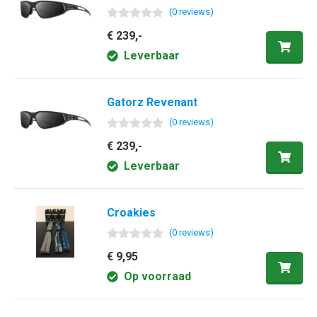
(
0
review
s
)
€ 239,-
Leverbaar
Gatorz Revenant
(
0
review
s
)
€ 239,-
Leverbaar
Croakies
(
0
review
s
)
€ 9,95
Op voorraad